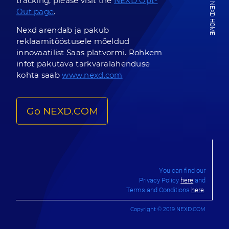
tracking, please visit the
NEXD Opt-
NEXD HOME
Out page
.
Nexd arendab ja pakub
reklaamitööstusele mõeldud
innovaatilist Saas platvormi. Rohkem
infot pakutava tarkvaralahenduse
kohta saab
www.nexd.com
Go NEXD.COM
You can find our
Privacy Policy
here
and
Terms and Conditions
here
.
Copyright © 2019 NEXD.COM